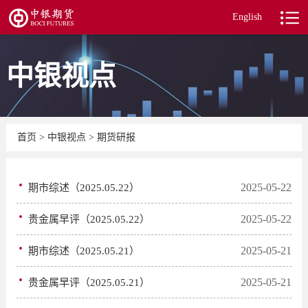
English
中银视点
首页
>
中银视点
>
期货研报
2025-05-22
期市综述（2025.05.22）
2025-05-22
贵金属早评（2025.05.22）
2025-05-21
期市综述（2025.05.21）
2025-05-21
贵金属早评（2025.05.21）