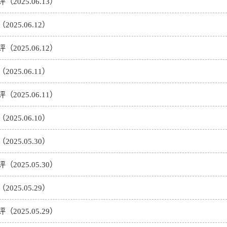
2025.06.13）
025.06.12）
2025.06.12）
025.06.11）
2025.06.11）
025.06.10）
025.05.30）
2025.05.30）
025.05.29）
2025.05.29）