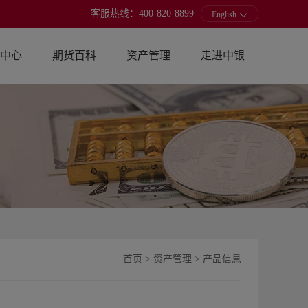
客服热线：400-820-8899
English
中心
期货百科
资产管理
走进中银
首页
>
资产管理
>
产品信息