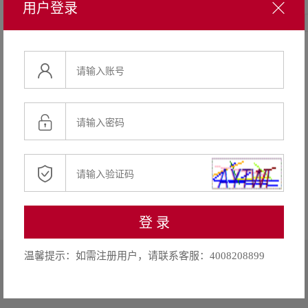
用户登录
首页
上一页
1
2
3
4
5
6
7
8
登 录
温馨提示：如需注册用户，请联系客服：4008208899