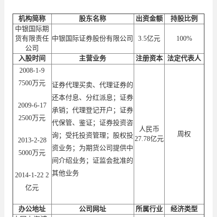
机构简称
股东名称
出资金额
持股比例
中银国际期
货有限责任
中银国际证券股份有限公司
3.5亿元
100%
公司
入股时间
主营业务
注册资本
法定代表人
2008-1-9
7500万元
证券代理买卖、代理证券的
还本付息、分红派息；证券
2009-6-17
承销；代理登记开户；证券
2500万元
代保管、鉴证；证券投资咨
人民币
周权
询；受托投资管理；股权投
27.78亿元
2013-2-28
资业务；为期货公司提供中
5000万元
间介绍业务；证监会批准的
其他业务
2014-1-22 2
亿元
办公地址
公司网址
所属行业
经济类型