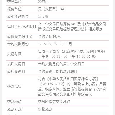
交易单位
20吨/手
报价单位
元（人民币）/吨
最小变动价位
1元/吨
上一个交易日结算价±4%及《郑州商品交易
每日价格波动限制
所期货交易风险控制管理办法》相关规定
最低交易保证金
合约价值的5％
合约交割月份
1、3、5、7、9、11月
每周一至周五（北京时间 法定节假日除外）
交易时间
上午 9：00-11：30 下午 1：30-3：00
最后交易日
合约交割月份的第10个交易日
最后交割日
合约交割月份的次月20日
符合《中华人民共和国国家标准 小麦》
（GB 1351-2008）的三等及以上小麦，且容
交割品级
重、稳定时间、湿面筋等指标符合《郑州商
品交易所期货交割细则》规定要求
交割地点
交易所指定交割地点
交割方式
实物交割