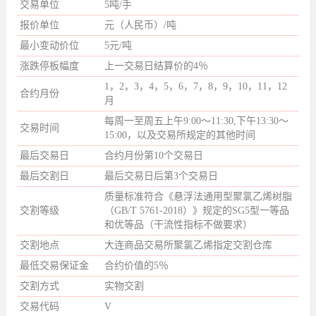
交易单位
5吨/手
报价单位
元（人民币）/吨
最小变动价位
5元/吨
涨跌停板幅度
上一交易日结算价的4％
1，2，3，4，5，6，7，8，9，10，11，12
合约月份
月
每周一至周五上午9:00～11:30,下午13:30～
交易时间
15:00，以及交易所规定的其他时间
最后交易日
合约月份第10个交易日
最后交割日
最后交易日后第3个交易日
质量标准符合《悬浮法通用型聚氯乙烯树脂
交割等级
（GB/T 5761-2018）》规定的SG5型一等品
和优等品（干流性指标不做要求）
交割地点
大连商品交易所聚氯乙烯指定交割仓库
最低交易保证金
合约价值的5％
交割方式
实物交割
交易代码
V