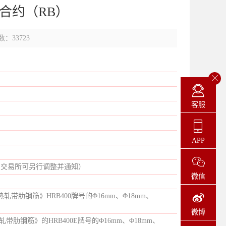
合约（RB）
：33723
客服
APP
日交易所可另行调整并通知）
微信
：热轧带肋钢筋》HRB400牌号的Φ16mm、Φ18mm、
微博
热轧带肋钢筋》的HRB400E牌号的Φ16mm、Φ18mm、