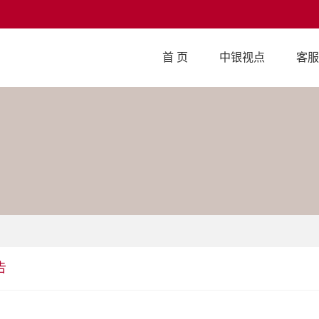
首 页
中银视点
客服
告