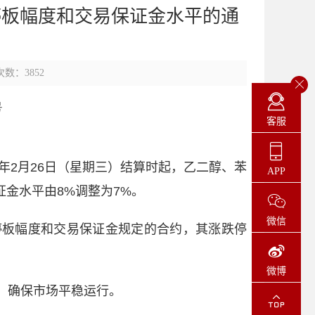
停板幅度和交易保证金水平的通
数：3852
号
客服
年
2
月
26
日（星期
三
）结算时起，乙二醇、苯
APP
证金水平由
8%
调整为
7%
。
微信
停板幅度和交易保证金规定的合约，其涨跌停
微博
，确保市场平稳运行。