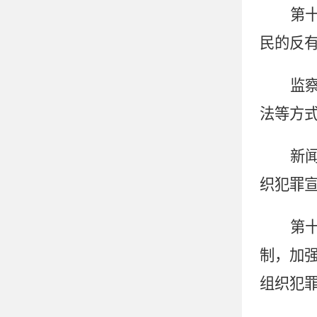
第
民的反
监
法等方
新
织犯罪
第
制，加
组织犯