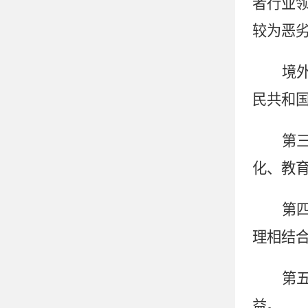
者行业
较为恶
境
民共和
第
化、教
第
理相结
第
益。