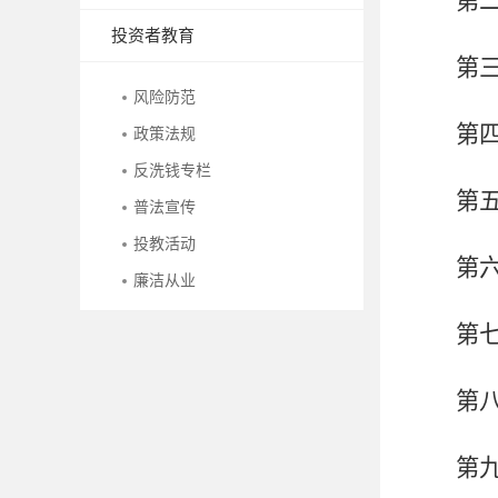
第
投资者教育
第
风险防范
第
政策法规
反洗钱专栏
第
普法宣传
投教活动
第
廉洁从业
第
第
第