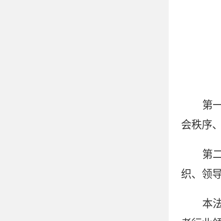
第
会秩序
第
织、领
本