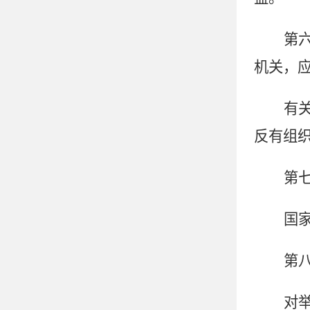
第
机关，
有
反有组
第
国
第
对