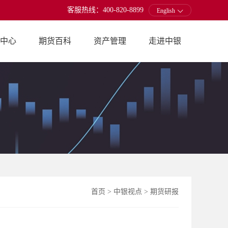
客服热线：400-820-8899
English
中心
期货百科
资产管理
走进中银
首页
>
中银视点
>
期货研报