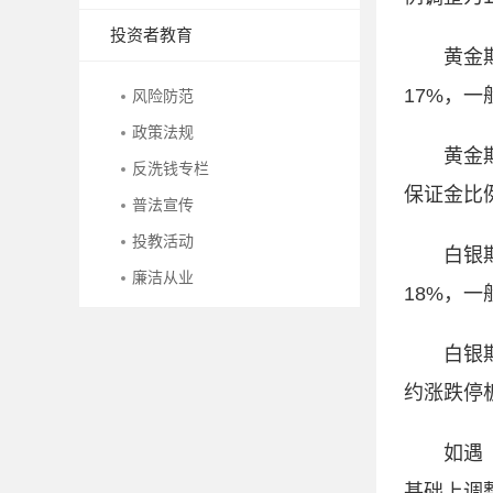
投资者教育
黄金
17%，
风险防范
政策法规
黄金期
反洗钱专栏
保证金比
普法宣传
投教活动
白银
廉洁从业
18%，
白银期
约涨跌停
如遇
基础上调