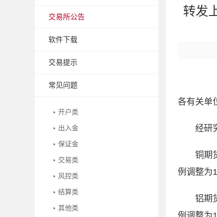
转发
交易所公告
软件下载
交易提示
常见问题
各有关单
开户类
经研究
出入金
保证金
铜期
交易类
例调整为1
风控类
结算类
铝期
其他类
例调整为1