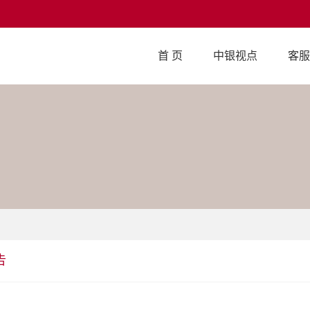
首 页
中银视点
客服
告