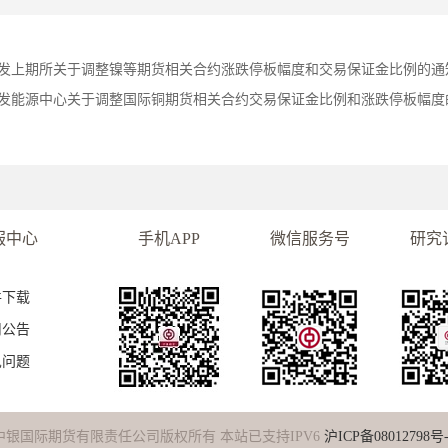
发上期所关于调整镍等期货相关合约涨跌停板幅度和交易保证金比例的通
发能源中心关于调整国际铜期货相关合约交易保证金比例和涨跌停板幅度
服中心
手机APP
微信服务号
研究
件下载
司公告
见问题
中银国际期货有限责任公司版权所有 本站已支持IPV6
沪ICP备08012798号-